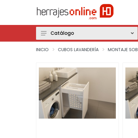
Catálogo
Herrajes Extraíbles Muebles Bajos
INICIO
CUBOS LAVANDERÍA
MONTAJE SOB
Herrajes Extraíbles Muebles Rincón
Herrajes Extraíbles Muebles Altos
Herrajes Extraíbles Muebles Columna
Cajones-Caceroleros
Cuberteros-Plateros-Accesorios cajones
Fregaderos y Accesorios Fregaderos
Grifos
Gestión de Residuos