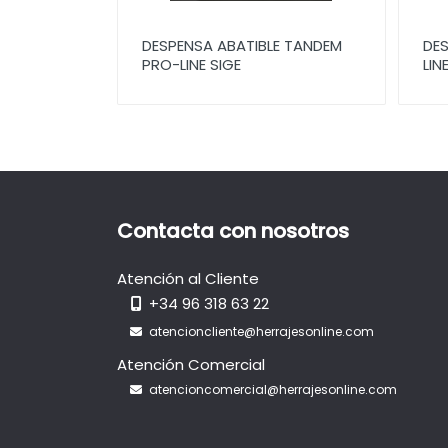
Cubos Lavandería
DESPENSA ABATIBLE TANDEM
DES
PRO-LINE SIGE
LIN
Patas, Zócalos y Accesorios de Montaje
Pomos, Tiradores y Tiradores Gola
Sistemas de Fijaciones, Elevables y
Abatibles
Accesorios Armarios de Limpieza
Bisagras de Cazoleta y Sistemas Push
Contacta con nosotros
Open
Guías y Correderas
Atención al Cliente
+34 96 318 63 22
Armarios
atencioncliente@herrajesonline.com
Iluminación
Atención Comercial
Enchufes
atencioncomercial@herrajesonline.com
Persianas