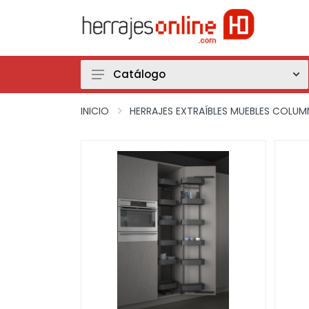
Catálogo
Herrajes Extraíbles Muebles Bajos
INICIO
HERRAJES EXTRAÍBLES MUEBLES COLUM
Herrajes Extraíbles Muebles Rincón
Herrajes Extraíbles Muebles Altos
Herrajes Extraíbles Muebles Columna
Cajones-Caceroleros
Cuberteros-Plateros-Accesorios cajones
Fregaderos y Accesorios Fregaderos
Grifos
Gestión de Residuos