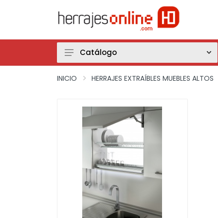
Catálogo
Herrajes Extraíbles Muebles Bajos
INICIO
HERRAJES EXTRAÍBLES MUEBLES ALTOS
Herrajes Extraíbles Muebles Rincón
Herrajes Extraíbles Muebles Altos
Herrajes Extraíbles Muebles Columna
Cajones-Caceroleros
Cuberteros-Plateros-Accesorios cajones
Fregaderos y Accesorios Fregaderos
Grifos
Gestión de Residuos